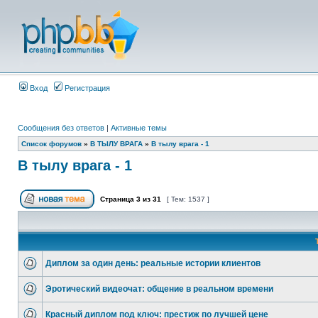
Вход
Регистрация
Сообщения без ответов
|
Активные темы
Список форумов
»
В ТЫЛУ ВРАГА
»
В тылу врага - 1
В тылу врага - 1
Страница
3
из
31
[ Тем: 1537 ]
Диплом за один день: реальные истории клиентов
Эротический видеочат: общение в реальном времени
Красный диплом под ключ: престиж по лучшей цене