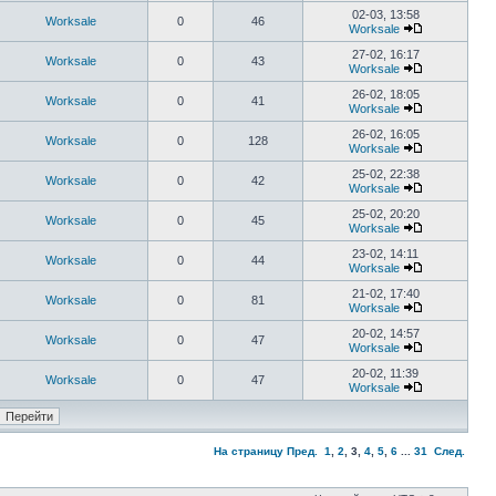
02-03, 13:58
Worksale
0
46
Worksale
27-02, 16:17
Worksale
0
43
Worksale
26-02, 18:05
Worksale
0
41
Worksale
26-02, 16:05
Worksale
0
128
Worksale
25-02, 22:38
Worksale
0
42
Worksale
25-02, 20:20
Worksale
0
45
Worksale
23-02, 14:11
Worksale
0
44
Worksale
21-02, 17:40
Worksale
0
81
Worksale
20-02, 14:57
Worksale
0
47
Worksale
20-02, 11:39
Worksale
0
47
Worksale
На страницу
Пред.
1
,
2
,
3
,
4
,
5
,
6
...
31
След.