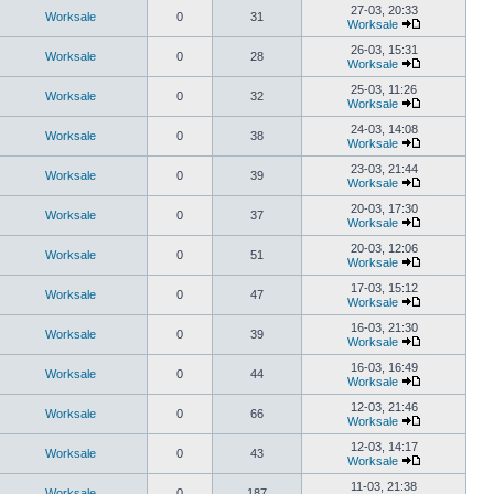
27-03, 20:33
Worksale
0
31
Worksale
26-03, 15:31
Worksale
0
28
Worksale
25-03, 11:26
Worksale
0
32
Worksale
24-03, 14:08
Worksale
0
38
Worksale
23-03, 21:44
Worksale
0
39
Worksale
20-03, 17:30
Worksale
0
37
Worksale
20-03, 12:06
Worksale
0
51
Worksale
17-03, 15:12
Worksale
0
47
Worksale
16-03, 21:30
Worksale
0
39
Worksale
16-03, 16:49
Worksale
0
44
Worksale
12-03, 21:46
Worksale
0
66
Worksale
12-03, 14:17
Worksale
0
43
Worksale
11-03, 21:38
Worksale
0
187