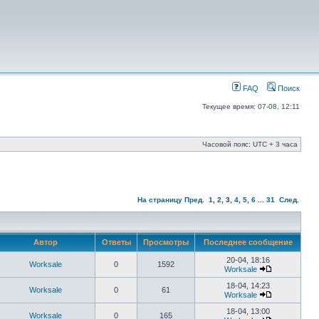
FAQ
Поиск
Текущее время: 07-08, 12:11
Часовой пояс: UTC + 3 часа
На страницу
Пред.
1
,
2
,
3
,
4
,
5
,
6
...
31
След.
Автор
Ответы
Просмотры
Последнее сообщение
20-04, 18:16
Worksale
0
1592
Worksale
18-04, 14:23
Worksale
0
61
Worksale
18-04, 13:00
Worksale
0
165